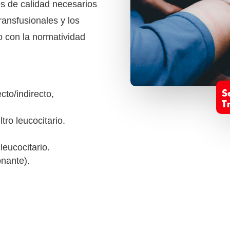
es de calidad necesarios
ransfusionales y los
 con la normatividad
to/indirecto,
tro leucocitario.
leucocitario.
onante).