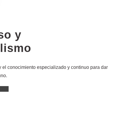
so y
alismo
 el conocimiento especializado y continuo para dar
uno.
100%