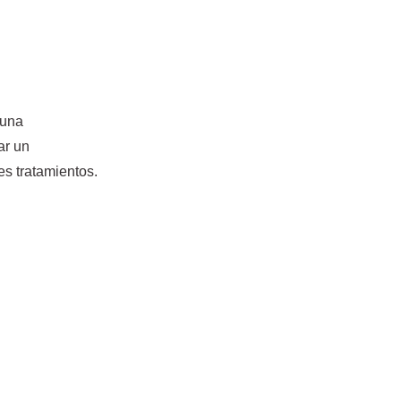
 una
ar un
es tratamientos.