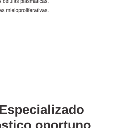
 células plasmáticas,
s mieloproliferativas.
Especializado
óstico oportuno