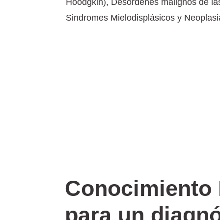
Hoodgkin), Desórdenes malignos de las
Sindromes Mielodisplásicos y Neoplasia
Conocimiento 
para un diagn